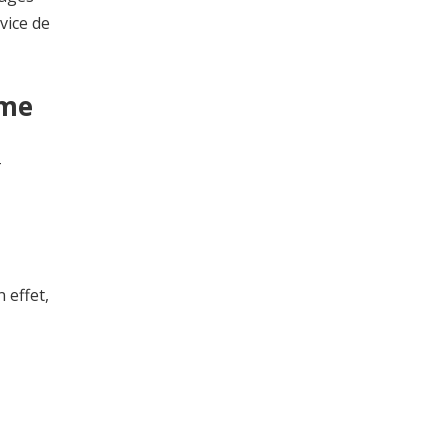
vice de
mme
-
 effet,