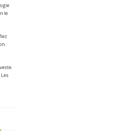
logie
n le
fiez
on.
veste.
. Les