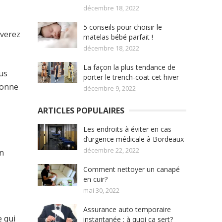
décembre 18, 2022
5 conseils pour choisir le
uverez
matelas bébé parfait !
décembre 18, 2022
La façon la plus tendance de
ous
porter le trench-coat cet hiver
donne
décembre 9, 2022
ARTICLES POPULAIRES
Les endroits à éviter en cas
d’urgence médicale à Bordeaux
décembre 22, 2022
un
Comment nettoyer un canapé
en cuir?
mai 30, 2022
Assurance auto temporaire
e qui
instantanée : à quoi ça sert?