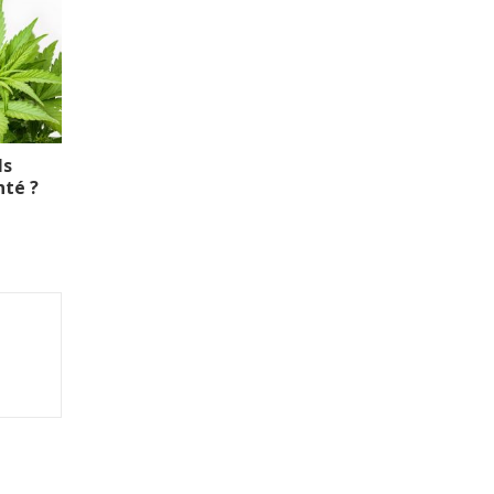
ls
nté ?