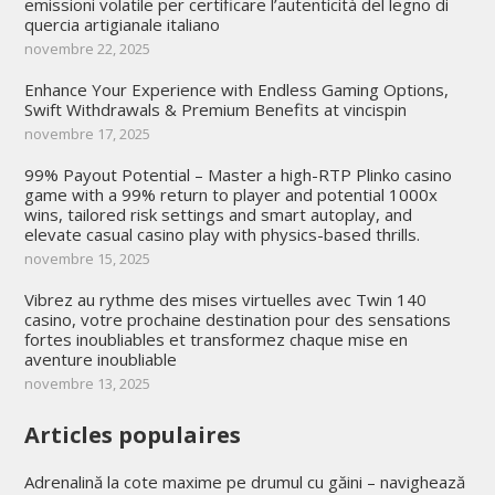
emissioni volatile per certificare l’autenticità del legno di
quercia artigianale italiano
novembre 22, 2025
Enhance Your Experience with Endless Gaming Options,
Swift Withdrawals & Premium Benefits at vincispin
novembre 17, 2025
99% Payout Potential – Master a high-RTP Plinko casino
game with a 99% return to player and potential 1000x
wins, tailored risk settings and smart autoplay, and
elevate casual casino play with physics-based thrills.
novembre 15, 2025
Vibrez au rythme des mises virtuelles avec Twin 140
casino, votre prochaine destination pour des sensations
fortes inoubliables et transformez chaque mise en
aventure inoubliable
novembre 13, 2025
Articles populaires
Adrenalină la cote maxime pe drumul cu găini – navighează