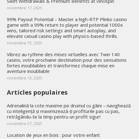
Swift Withdrawals & Premium Benefits at vincispin
novembre 17, 2025
99% Payout Potential – Master a high-RTP Plinko casino
game with a 99% return to player and potential 1000x
wins, tailored risk settings and smart autoplay, and
elevate casual casino play with physics-based thrills.
novembre 15, 2025
Vibrez au rythme des mises virtuelles avec Twin 140
casino, votre prochaine destination pour des sensations
fortes inoubliables et transformez chaque mise en
aventure inoubliable
novembre 13, 2025
Articles populaires
Adrenalină la cote maxime pe drumul cu găini – navighează
cu inteligență și maximizează-ți profiturile pas cu pas,
retrăgându-te la timp pentru un profit sigur!
novembre 27, 2025
Location de jeux en bois : pour votre enfant