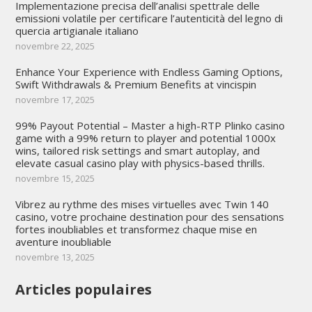
Implementazione precisa dell’analisi spettrale delle
emissioni volatile per certificare l’autenticità del legno di
quercia artigianale italiano
novembre 22, 2025
Enhance Your Experience with Endless Gaming Options,
Swift Withdrawals & Premium Benefits at vincispin
novembre 17, 2025
99% Payout Potential – Master a high-RTP Plinko casino
game with a 99% return to player and potential 1000x
wins, tailored risk settings and smart autoplay, and
elevate casual casino play with physics-based thrills.
novembre 15, 2025
Vibrez au rythme des mises virtuelles avec Twin 140
casino, votre prochaine destination pour des sensations
fortes inoubliables et transformez chaque mise en
aventure inoubliable
novembre 13, 2025
Articles populaires