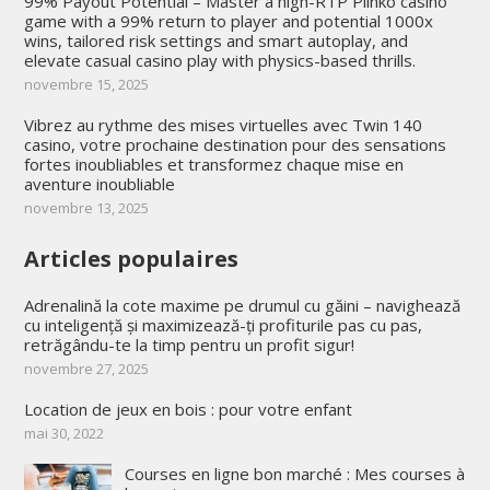
99% Payout Potential – Master a high-RTP Plinko casino
game with a 99% return to player and potential 1000x
wins, tailored risk settings and smart autoplay, and
elevate casual casino play with physics-based thrills.
novembre 15, 2025
Vibrez au rythme des mises virtuelles avec Twin 140
casino, votre prochaine destination pour des sensations
fortes inoubliables et transformez chaque mise en
aventure inoubliable
novembre 13, 2025
Articles populaires
Adrenalină la cote maxime pe drumul cu găini – navighează
cu inteligență și maximizează-ți profiturile pas cu pas,
retrăgându-te la timp pentru un profit sigur!
novembre 27, 2025
Location de jeux en bois : pour votre enfant
mai 30, 2022
Courses en ligne bon marché : Mes courses à