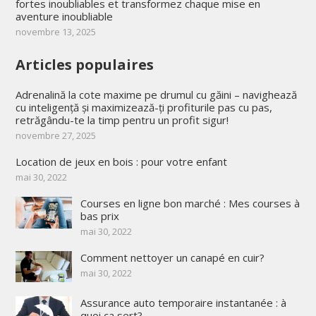
fortes inoubliables et transformez chaque mise en
aventure inoubliable
novembre 13, 2025
Articles populaires
Adrenalină la cote maxime pe drumul cu găini – navighează
cu inteligență și maximizează-ți profiturile pas cu pas,
retrăgându-te la timp pentru un profit sigur!
novembre 27, 2025
Location de jeux en bois : pour votre enfant
mai 30, 2022
Courses en ligne bon marché : Mes courses à
bas prix
mai 30, 2022
Comment nettoyer un canapé en cuir?
mai 30, 2022
Assurance auto temporaire instantanée : à
quoi ça sert?