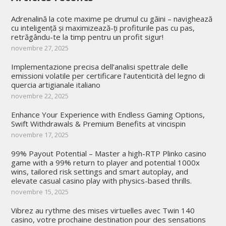
Adrenalină la cote maxime pe drumul cu găini – navighează
cu inteligență și maximizează-ți profiturile pas cu pas,
retrăgându-te la timp pentru un profit sigur!
novembre 27, 2025
Implementazione precisa dell’analisi spettrale delle
emissioni volatile per certificare l’autenticità del legno di
quercia artigianale italiano
novembre 22, 2025
Enhance Your Experience with Endless Gaming Options,
Swift Withdrawals & Premium Benefits at vincispin
novembre 17, 2025
99% Payout Potential – Master a high-RTP Plinko casino
game with a 99% return to player and potential 1000x
wins, tailored risk settings and smart autoplay, and
elevate casual casino play with physics-based thrills.
novembre 15, 2025
Vibrez au rythme des mises virtuelles avec Twin 140
casino, votre prochaine destination pour des sensations