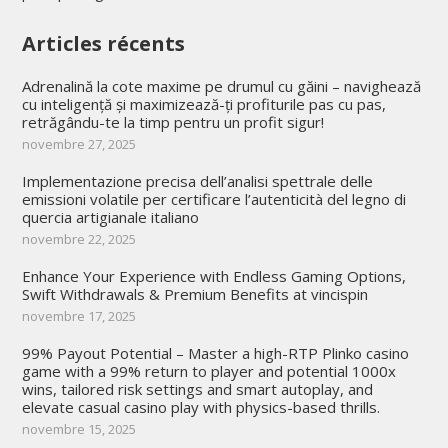
Articles récents
Adrenalină la cote maxime pe drumul cu găini – navighează
cu inteligență și maximizează-ți profiturile pas cu pas,
retrăgându-te la timp pentru un profit sigur!
novembre 27, 2025
Implementazione precisa dell’analisi spettrale delle
emissioni volatile per certificare l’autenticità del legno di
quercia artigianale italiano
novembre 22, 2025
Enhance Your Experience with Endless Gaming Options,
Swift Withdrawals & Premium Benefits at vincispin
novembre 17, 2025
99% Payout Potential – Master a high-RTP Plinko casino
game with a 99% return to player and potential 1000x
wins, tailored risk settings and smart autoplay, and
elevate casual casino play with physics-based thrills.
novembre 15, 2025