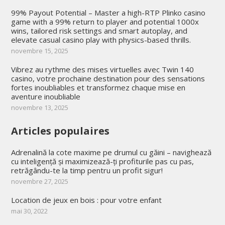
99% Payout Potential – Master a high-RTP Plinko casino
game with a 99% return to player and potential 1000x
wins, tailored risk settings and smart autoplay, and
elevate casual casino play with physics-based thrills.
novembre 15, 2025
Vibrez au rythme des mises virtuelles avec Twin 140
casino, votre prochaine destination pour des sensations
fortes inoubliables et transformez chaque mise en
aventure inoubliable
novembre 13, 2025
Articles populaires
Adrenalină la cote maxime pe drumul cu găini – navighează
cu inteligență și maximizează-ți profiturile pas cu pas,
retrăgându-te la timp pentru un profit sigur!
novembre 27, 2025
Location de jeux en bois : pour votre enfant
mai 30, 2022