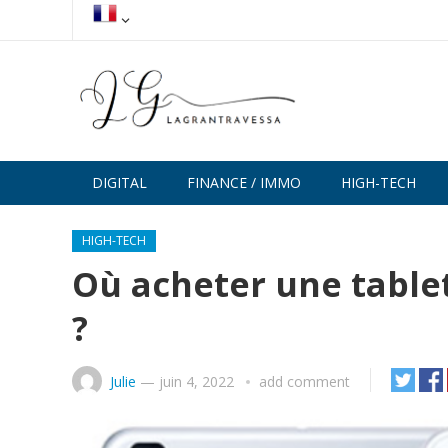
DIGITAL
FINANCE / IMMO
HIGH-TECH
HIGH-TECH
Où acheter une tabl
?
Julie
—
juin 4, 2022
add comment