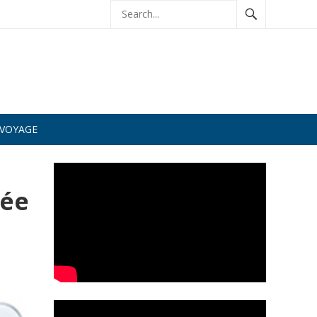
VOYAGE
née