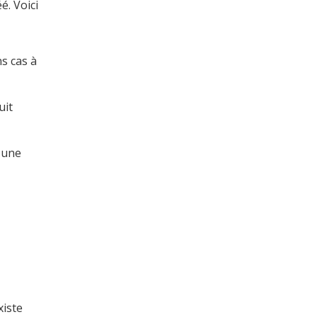
é. Voici
s cas à
uit
 une
xiste