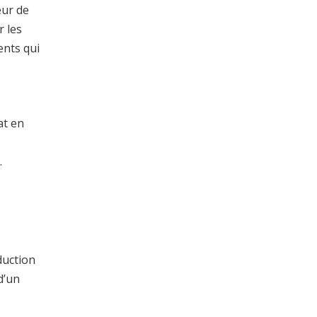
eur de
r les
ents qui
at en
.
duction
d’un