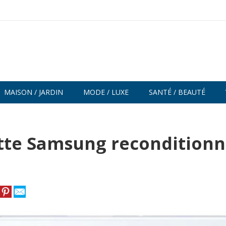
MAISON / JARDIN
MODE / LUXE
SANTÉ / BEAUTÉ
ette Samsung recondition