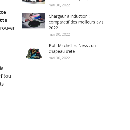
mai 30, 2022
tte
Chargeur à induction :
tte
comparatif des meilleurs avis
trouver
2022
mai 30, 2022
Bob Mitchell et Ness : un
chapeau d’été
mai 30, 2022
de
uf
(ou
ts