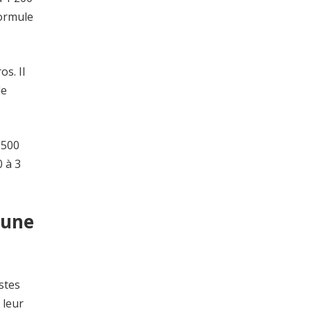
formule
s. Il
le
 500
0 à 3
 une
stes
 leur