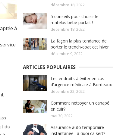
décembre 18, 2022
5 conseils pour choisir le
matelas bébé parfait !
daptée à
décembre 18, 2022
La façon la plus tendance de
 service
porter le trench-coat cet hiver
décembre 9, 2022
ARTICLES POPULAIRES
Les endroits à éviter en cas
d’urgence médicale à Bordeaux
décembre 22, 2022
nt
Comment nettoyer un canapé
en cuir?
mai 30, 2022
iez
et du
Assurance auto temporaire
instantanée : à quoi ça sert?
n à