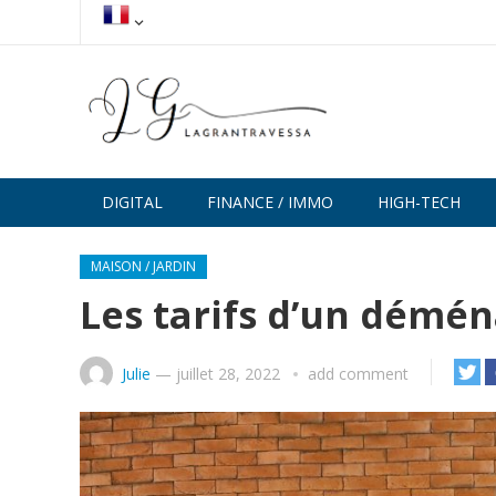
DIGITAL
FINANCE / IMMO
HIGH-TECH
MAISON / JARDIN
Les tarifs d’un dém
Julie
—
juillet 28, 2022
add comment