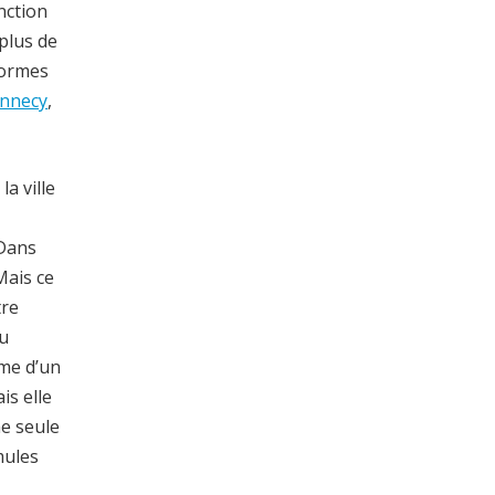
nction
plus de
formes
Annecy
,
a ville
 Dans
Mais ce
tre
ou
ême d’un
s elle
ne seule
mules