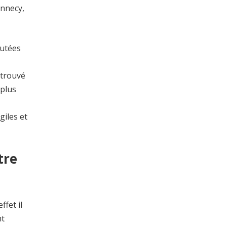
Annecy,
putées
 trouvé
 plus
iles et
tre
fet il
nt