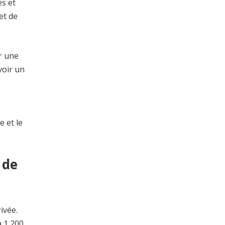
és et
et de
r une
voir un
 et le
 de
ivée.
à 1 200