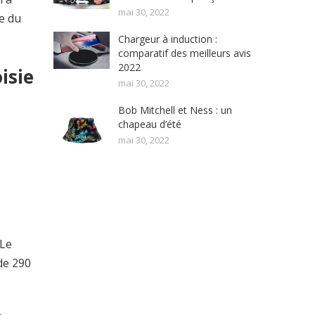
mai 30, 2022
e du
Chargeur à induction :
comparatif des meilleurs avis
2022
isie
mai 30, 2022
Bob Mitchell et Ness : un
chapeau d’été
mai 30, 2022
 Le
de 290