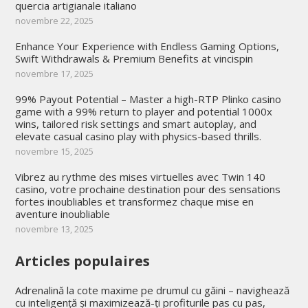
quercia artigianale italiano
novembre 22, 2025
Enhance Your Experience with Endless Gaming Options,
Swift Withdrawals & Premium Benefits at vincispin
novembre 17, 2025
99% Payout Potential – Master a high-RTP Plinko casino
game with a 99% return to player and potential 1000x
wins, tailored risk settings and smart autoplay, and
elevate casual casino play with physics-based thrills.
novembre 15, 2025
Vibrez au rythme des mises virtuelles avec Twin 140
casino, votre prochaine destination pour des sensations
fortes inoubliables et transformez chaque mise en
aventure inoubliable
novembre 13, 2025
Articles populaires
Adrenalină la cote maxime pe drumul cu găini – navighează
cu inteligență și maximizează-ți profiturile pas cu pas,