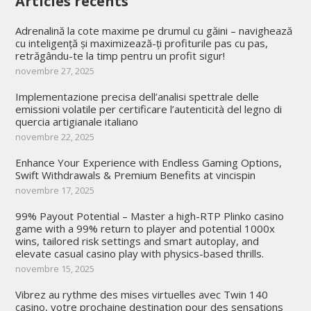
Articles récents
Adrenalină la cote maxime pe drumul cu găini – navighează
cu inteligență și maximizează-ți profiturile pas cu pas,
retrăgându-te la timp pentru un profit sigur!
novembre 27, 2025
Implementazione precisa dell’analisi spettrale delle
emissioni volatile per certificare l’autenticità del legno di
quercia artigianale italiano
novembre 22, 2025
Enhance Your Experience with Endless Gaming Options,
Swift Withdrawals & Premium Benefits at vincispin
novembre 17, 2025
99% Payout Potential – Master a high-RTP Plinko casino
game with a 99% return to player and potential 1000x
wins, tailored risk settings and smart autoplay, and
elevate casual casino play with physics-based thrills.
novembre 15, 2025
Vibrez au rythme des mises virtuelles avec Twin 140
casino, votre prochaine destination pour des sensations