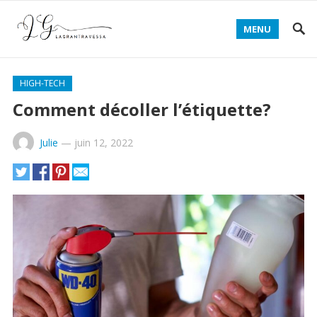
MENU
HIGH-TECH
Comment décoller l’étiquette?
Julie
—
juin 12, 2022