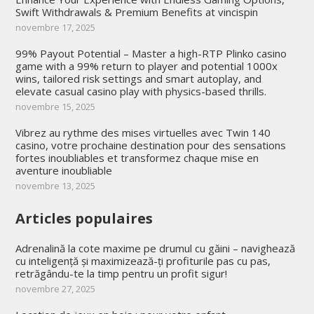
Swift Withdrawals & Premium Benefits at vincispin
novembre 17, 2025
99% Payout Potential – Master a high-RTP Plinko casino
game with a 99% return to player and potential 1000x
wins, tailored risk settings and smart autoplay, and
elevate casual casino play with physics-based thrills.
novembre 15, 2025
Vibrez au rythme des mises virtuelles avec Twin 140
casino, votre prochaine destination pour des sensations
fortes inoubliables et transformez chaque mise en
aventure inoubliable
novembre 13, 2025
Articles populaires
Adrenalină la cote maxime pe drumul cu găini – navighează
cu inteligență și maximizează-ți profiturile pas cu pas,
retrăgându-te la timp pentru un profit sigur!
novembre 27, 2025