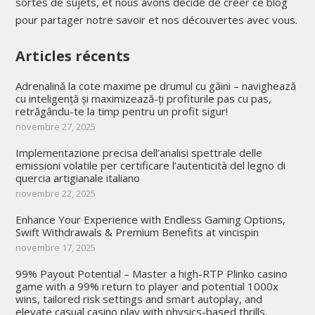
sortes de sujets, et nous avons décidé de créer ce blog
pour partager notre savoir et nos découvertes avec vous.
Articles récents
Adrenalină la cote maxime pe drumul cu găini – navighează
cu inteligență și maximizează-ți profiturile pas cu pas,
retrăgându-te la timp pentru un profit sigur!
novembre 27, 2025
Implementazione precisa dell’analisi spettrale delle
emissioni volatile per certificare l’autenticità del legno di
quercia artigianale italiano
novembre 22, 2025
Enhance Your Experience with Endless Gaming Options,
Swift Withdrawals & Premium Benefits at vincispin
novembre 17, 2025
99% Payout Potential – Master a high-RTP Plinko casino
game with a 99% return to player and potential 1000x
wins, tailored risk settings and smart autoplay, and
elevate casual casino play with physics-based thrills.