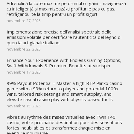
Adrenalină la cote maxime pe drumul cu găini – navighează
cu inteligență și maximizează-ți profiturile pas cu pas,
retrăgându-te la timp pentru un profit sigur!
novembre 27, 2025
Implementazione precisa dell’analisi spettrale delle
emissioni volatile per certificare l’autenticità del legno di
quercia artigianale italiano
novembre 22, 2025
Enhance Your Experience with Endless Gaming Options,
Swift Withdrawals & Premium Benefits at vincispin
novembre 17, 2025
99% Payout Potential – Master a high-RTP Plinko casino
game with a 99% return to player and potential 1000x
wins, tailored risk settings and smart autoplay, and
elevate casual casino play with physics-based thrills.
novembre 15, 2025
Vibrez au rythme des mises virtuelles avec Twin 140
casino, votre prochaine destination pour des sensations
fortes inoubliables et transformez chaque mise en
aventure inoubliable