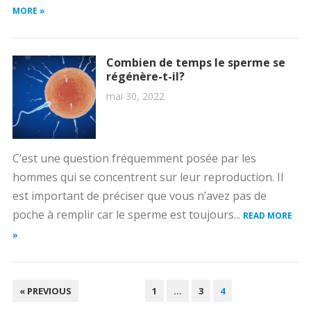
MORE »
Combien de temps le sperme se
régénère-t-il?
mai 30, 2022
C’est une question fréquemment posée par les
hommes qui se concentrent sur leur reproduction. Il
est important de préciser que vous n’avez pas de
poche à remplir car le sperme est toujours...
READ MORE
»
PAGINATION
« PREVIOUS
1
…
3
4
DES