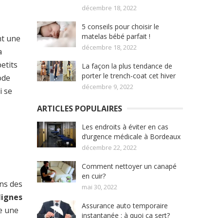
décembre 18, 2022
5 conseils pour choisir le
matelas bébé parfait !
nt une
décembre 18, 2022
a
etits
La façon la plus tendance de
porter le trench-coat cet hiver
ode
décembre 9, 2022
i se
ARTICLES POPULAIRES
Les endroits à éviter en cas
d’urgence médicale à Bordeaux
décembre 22, 2022
Comment nettoyer un canapé
en cuir?
ans des
mai 30, 2022
lignes
Assurance auto temporaire
me une
instantanée : à quoi ça sert?