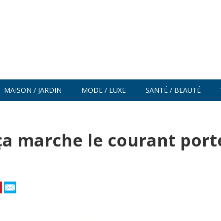
MAISON / JARDIN
MODE / LUXE
SANTÉ / BEAUTÉ
ça marche le courant port