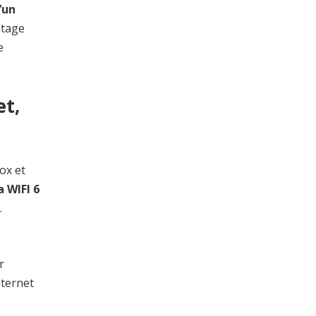
’un
ntage
e
et,
ox et
a WIFI 6
.
r
nternet