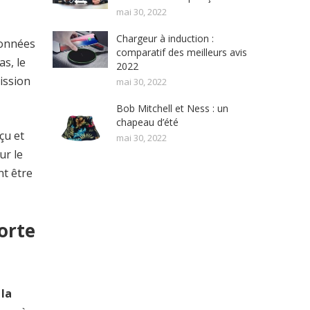
mai 30, 2022
Chargeur à induction :
données
comparatif des meilleurs avis
as, le
2022
ission
mai 30, 2022
Bob Mitchell et Ness : un
chapeau d’été
eçu et
mai 30, 2022
ur le
nt être
porte
,
la