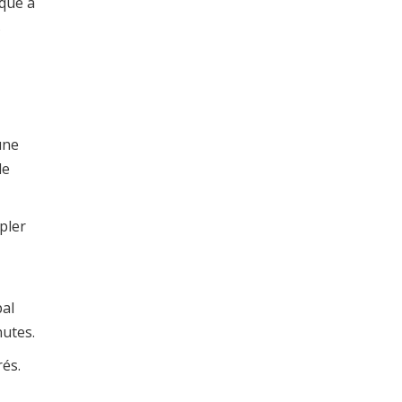
ique à
s
une
de
pler
pal
utes.
rés.