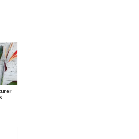
curer
s