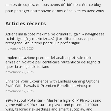
sortes de sujets, et nous avons décidé de créer ce blog
pour partager notre savoir et nos découvertes avec vous.
Articles récents
Adrenalină la cote maxime pe drumul cu găini – navighează
cu inteligență și maximizează-ți profiturile pas cu pas,
retrăgându-te la timp pentru un profit sigur!
novembre 27, 2025
Implementazione precisa dell’analisi spettrale delle
emissioni volatile per certificare l’autenticità del legno di
quercia artigianale italiano
novembre 22, 2025
Enhance Your Experience with Endless Gaming Options,
Swift Withdrawals & Premium Benefits at vincispin
novembre 17, 2025
99% Payout Potential – Master a high-RTP Plinko casino
game with a 99% return to player and potential 1000x
wins, tailored risk settings and smart autoplay, and