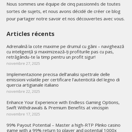
Nous sommes une équipe de cinq passionnés de toutes
sortes de sujets, et nous avons décidé de créer ce blog
pour partager notre savoir et nos découvertes avec vous.
Articles récents
Adrenalină la cote maxime pe drumul cu găini – navighează
cu inteligență și maximizează-ți profiturile pas cu pas,
retrăgându-te la timp pentru un profit sigur!
novembre 27, 2025
Implementazione precisa dell’analisi spettrale delle
emissioni volatile per certificare l’autenticità del legno di
quercia artigianale italiano
novembre 22, 2025
Enhance Your Experience with Endless Gaming Options,
Swift Withdrawals & Premium Benefits at vincispin
novembre 17, 2025
99% Payout Potential – Master a high-RTP Plinko casino
game with a 99% return to player and potential 1000x