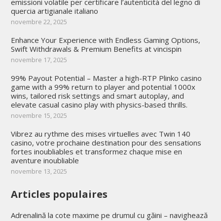
emissioni volatile per certificare l’autenticità del legno di
quercia artigianale italiano
novembre 22, 2025
Enhance Your Experience with Endless Gaming Options,
Swift Withdrawals & Premium Benefits at vincispin
novembre 17, 2025
99% Payout Potential – Master a high-RTP Plinko casino
game with a 99% return to player and potential 1000x
wins, tailored risk settings and smart autoplay, and
elevate casual casino play with physics-based thrills.
novembre 15, 2025
Vibrez au rythme des mises virtuelles avec Twin 140
casino, votre prochaine destination pour des sensations
fortes inoubliables et transformez chaque mise en
aventure inoubliable
novembre 13, 2025
Articles populaires
Adrenalină la cote maxime pe drumul cu găini – navighează