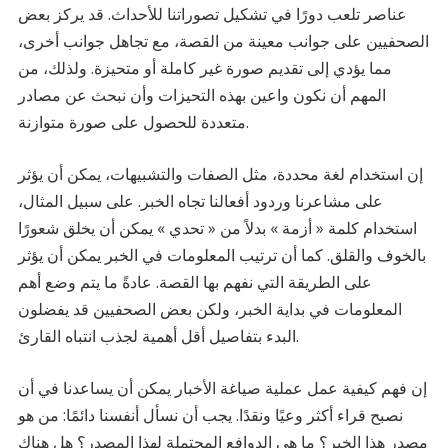
عناصر تلعب دورًا في تشكيل تصوراتنا للأحداث. قد يركز بعض
الصحفيين على جوانب معينة من القصة، مع تجاهل جوانب أخرى،
مما يؤدي إلى تقديم صورة غير كاملة أو متحيزة. ولذلك، من
المهم أن نكون واعين بهذه التحيزات وأن نبحث عن مصادر
متعددة للحصول على صورة متوازنة.
إن استخدام لغة محددة، مثل الصفات والتشبيهات، يمكن أن يؤثر
على مشاعرنا وردود أفعالنا تجاه الخبر. على سبيل المثال،
استخدام كلمة « أزمة » بدلاً من « تحدي » يمكن أن يخلق شعورًا
بالخوف والقلق. كما أن ترتيب المعلومات في الخبر يمكن أن يؤثر
على الطريقة التي نفهم بها القصة. عادةً ما يتم وضع أهم
المعلومات في بداية الخبر، ولكن بعض الصحفيين قد يفضلون
البدء بتفاصيل أقل أهمية لجذب انتباه القارئ.
إن فهم كيفية عمل عملية صياغة الأخبار يمكن أن يساعدنا في أن
نصبح قراء أكثر وعيًا ونقدًا. يجب أن نسأل أنفسنا دائمًا: من هو
مصدر هذا الخبر؟ ما هي الدوافع المحتملة لهذا المصدر؟ هل هناك