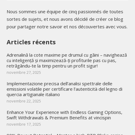
Nous sommes une équipe de cinq passionnés de toutes
sortes de sujets, et nous avons décidé de créer ce blog
pour partager notre savoir et nos découvertes avec vous.
Articles récents
Adrenalină la cote maxime pe drumul cu găini – navighează
cu inteligență și maximizează-ți profiturile pas cu pas,
retrăgându-te la timp pentru un profit sigur!
novembre 27, 2025
Implementazione precisa dell’analisi spettrale delle
emissioni volatile per certificare l’autenticità del legno di
quercia artigianale italiano
novembre 22, 2025
Enhance Your Experience with Endless Gaming Options,
Swift Withdrawals & Premium Benefits at vincispin
novembre 17, 2025