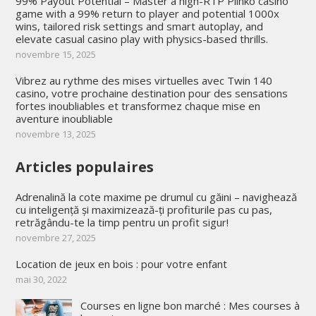
99% Payout Potential – Master a high-RTP Plinko casino
game with a 99% return to player and potential 1000x
wins, tailored risk settings and smart autoplay, and
elevate casual casino play with physics-based thrills.
novembre 15, 2025
Vibrez au rythme des mises virtuelles avec Twin 140
casino, votre prochaine destination pour des sensations
fortes inoubliables et transformez chaque mise en
aventure inoubliable
novembre 13, 2025
Articles populaires
Adrenalină la cote maxime pe drumul cu găini – navighează
cu inteligență și maximizează-ți profiturile pas cu pas,
retrăgându-te la timp pentru un profit sigur!
novembre 27, 2025
Location de jeux en bois : pour votre enfant
mai 30, 2022
Courses en ligne bon marché : Mes courses à