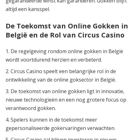
gegarandeerde winst kan garanderen. Gokken blijft
altijd een kansspel.
De Toekomst van Online Gokken in
België en de Rol van Circus Casino
De regelgeving rondom online gokken in België
wordt voortdurend herzien en verbeterd.
Circus Casino speelt een belangrijke rol in de
ontwikkeling van de online goksector in België.
De toekomst van online gokken ligt in innovatie,
nieuwe technologieën en een nog grotere focus op
verantwoord gokken.
Spelers kunnen in de toekomst meer
gepersonaliseerde gokervaringen verwachten.
Circus Casino zal blijven investeren in nieuwe