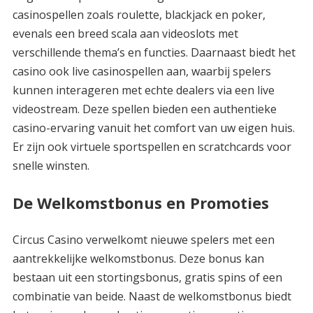
casinospellen zoals roulette, blackjack en poker,
evenals een breed scala aan videoslots met
verschillende thema’s en functies. Daarnaast biedt het
casino ook live casinospellen aan, waarbij spelers
kunnen interageren met echte dealers via een live
videostream. Deze spellen bieden een authentieke
casino-ervaring vanuit het comfort van uw eigen huis.
Er zijn ook virtuele sportspellen en scratchcards voor
snelle winsten.
De Welkomstbonus en Promoties
Circus Casino verwelkomt nieuwe spelers met een
aantrekkelijke welkomstbonus. Deze bonus kan
bestaan uit een stortingsbonus, gratis spins of een
combinatie van beide. Naast de welkomstbonus biedt