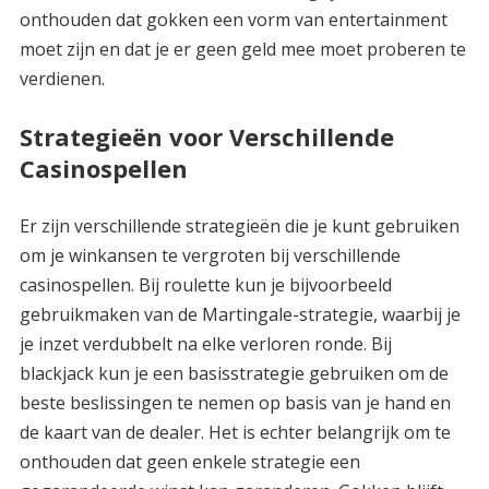
onthouden dat gokken een vorm van entertainment
moet zijn en dat je er geen geld mee moet proberen te
verdienen.
Strategieën voor Verschillende
Casinospellen
Er zijn verschillende strategieën die je kunt gebruiken
om je winkansen te vergroten bij verschillende
casinospellen. Bij roulette kun je bijvoorbeeld
gebruikmaken van de Martingale-strategie, waarbij je
je inzet verdubbelt na elke verloren ronde. Bij
blackjack kun je een basisstrategie gebruiken om de
beste beslissingen te nemen op basis van je hand en
de kaart van de dealer. Het is echter belangrijk om te
onthouden dat geen enkele strategie een