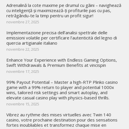
Adrenalină la cote maxime pe drumul cu găini – navighează
cu inteligență și maximizează-ți profiturile pas cu pas,
retrăgându-te la timp pentru un profit sigur!
novembre 27, 2025
Implementazione precisa dell’analisi spettrale delle
emissioni volatile per certificare l’autenticità del legno di
quercia artigianale italiano
novembre 22, 2025
Enhance Your Experience with Endless Gaming Options,
Swift Withdrawals & Premium Benefits at vincispin
novembre 17, 2025
99% Payout Potential – Master a high-RTP Plinko casino
game with a 99% return to player and potential 1000x
wins, tailored risk settings and smart autoplay, and
elevate casual casino play with physics-based thrills.
novembre 15, 2025
Vibrez au rythme des mises virtuelles avec Twin 140
casino, votre prochaine destination pour des sensations
fortes inoubliables et transformez chaque mise en