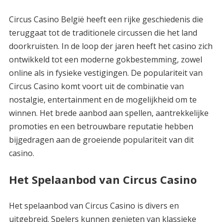
Circus Casino België heeft een rijke geschiedenis die
teruggaat tot de traditionele circussen die het land
doorkruisten. In de loop der jaren heeft het casino zich
ontwikkeld tot een moderne gokbestemming, zowel
online als in fysieke vestigingen. De populariteit van
Circus Casino komt voort uit de combinatie van
nostalgie, entertainment en de mogelijkheid om te
winnen. Het brede aanbod aan spellen, aantrekkelijke
promoties en een betrouwbare reputatie hebben
bijgedragen aan de groeiende populariteit van dit
casino.
Het Spelaanbod van Circus Casino
Het spelaanbod van Circus Casino is divers en
uitgebreid. Spelers kunnen genieten van klassieke