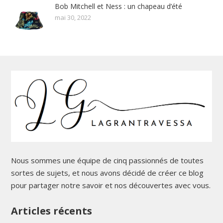
Bob Mitchell et Ness : un chapeau d’été
mai 30, 2022
Nous sommes une équipe de cinq passionnés de toutes
sortes de sujets, et nous avons décidé de créer ce blog
pour partager notre savoir et nos découvertes avec vous.
Articles récents