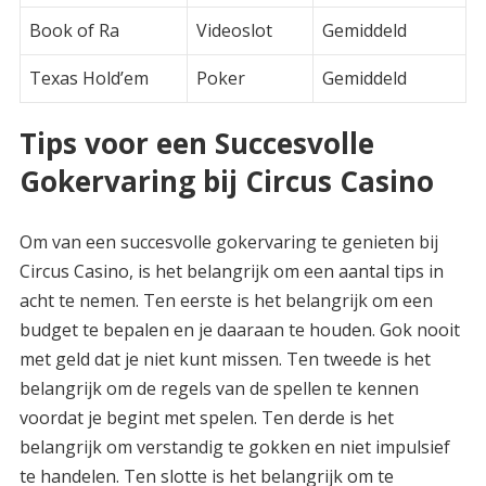
Book of Ra
Videoslot
Gemiddeld
Texas Hold’em
Poker
Gemiddeld
Tips voor een Succesvolle
Gokervaring bij Circus Casino
Om van een succesvolle gokervaring te genieten bij
Circus Casino, is het belangrijk om een aantal tips in
acht te nemen. Ten eerste is het belangrijk om een
budget te bepalen en je daaraan te houden. Gok nooit
met geld dat je niet kunt missen. Ten tweede is het
belangrijk om de regels van de spellen te kennen
voordat je begint met spelen. Ten derde is het
belangrijk om verstandig te gokken en niet impulsief
te handelen. Ten slotte is het belangrijk om te