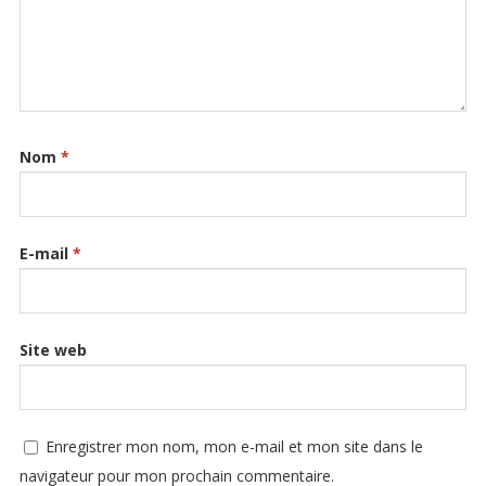
Nom
*
E-mail
*
Site web
Enregistrer mon nom, mon e-mail et mon site dans le
navigateur pour mon prochain commentaire.