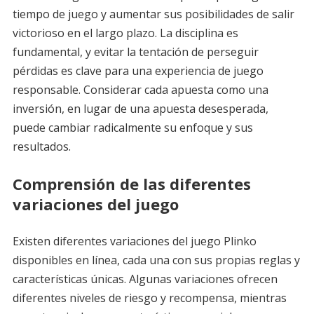
tiempo de juego y aumentar sus posibilidades de salir
victorioso en el largo plazo. La disciplina es
fundamental, y evitar la tentación de perseguir
pérdidas es clave para una experiencia de juego
responsable. Considerar cada apuesta como una
inversión, en lugar de una apuesta desesperada,
puede cambiar radicalmente su enfoque y sus
resultados.
Comprensión de las diferentes
variaciones del juego
Existen diferentes variaciones del juego Plinko
disponibles en línea, cada una con sus propias reglas y
características únicas. Algunas variaciones ofrecen
diferentes niveles de riesgo y recompensa, mientras