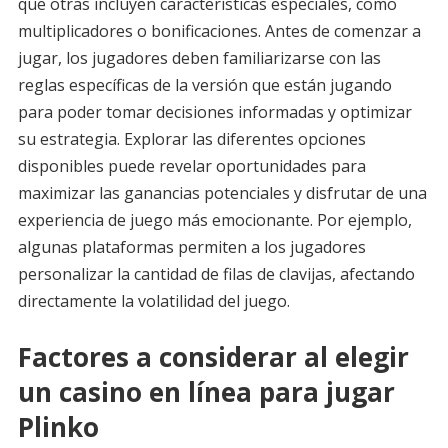
que otras incluyen características especiales, como
multiplicadores o bonificaciones. Antes de comenzar a
jugar, los jugadores deben familiarizarse con las
reglas específicas de la versión que están jugando
para poder tomar decisiones informadas y optimizar
su estrategia. Explorar las diferentes opciones
disponibles puede revelar oportunidades para
maximizar las ganancias potenciales y disfrutar de una
experiencia de juego más emocionante. Por ejemplo,
algunas plataformas permiten a los jugadores
personalizar la cantidad de filas de clavijas, afectando
directamente la volatilidad del juego.
Factores a considerar al elegir
un casino en línea para jugar
Plinko