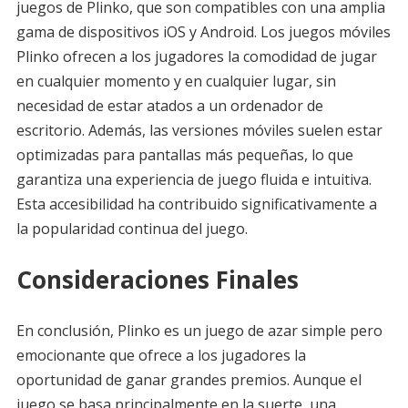
juegos de Plinko, que son compatibles con una amplia
gama de dispositivos iOS y Android. Los juegos móviles
Plinko ofrecen a los jugadores la comodidad de jugar
en cualquier momento y en cualquier lugar, sin
necesidad de estar atados a un ordenador de
escritorio. Además, las versiones móviles suelen estar
optimizadas para pantallas más pequeñas, lo que
garantiza una experiencia de juego fluida e intuitiva.
Esta accesibilidad ha contribuido significativamente a
la popularidad continua del juego.
Consideraciones Finales
En conclusión, Plinko es un juego de azar simple pero
emocionante que ofrece a los jugadores la
oportunidad de ganar grandes premios. Aunque el
juego se basa principalmente en la suerte, una