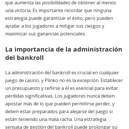
que aumenta las posibilidades de obtener al menos
una victoria. Es importante recordar que ninguna
estrategia puede garantizar el éxito, pero pueden
ayudar a los jugadores a mitigar sus riesgos y
maximizar sus ganancias potenciales.
La importancia de la administración
del bankroll
La administración del bankroll es crucial en cualquier
juego de casino, y Plinko no es la excepción. Establecer
un presupuesto y ceñirse a él es esencial para evitar
pérdidas significativas. Los jugadores nunca deben
apostar más de lo que pueden permitirse perder, y
deben estar preparados para alejarse del juego si
están teniendo una mala racha. Una estrategia
sensata de gestión del bankroll puede prolongar su