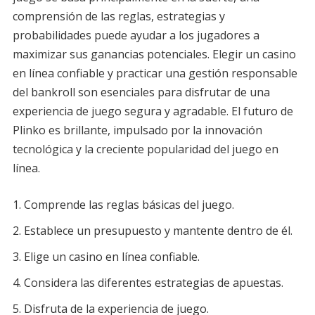
comprensión de las reglas, estrategias y
probabilidades puede ayudar a los jugadores a
maximizar sus ganancias potenciales. Elegir un casino
en línea confiable y practicar una gestión responsable
del bankroll son esenciales para disfrutar de una
experiencia de juego segura y agradable. El futuro de
Plinko es brillante, impulsado por la innovación
tecnológica y la creciente popularidad del juego en
línea.
Comprende las reglas básicas del juego.
Establece un presupuesto y mantente dentro de él.
Elige un casino en línea confiable.
Considera las diferentes estrategias de apuestas.
Disfruta de la experiencia de juego.