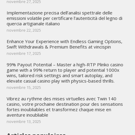
novembre 27, 2025
Implementazione precisa dell’analisi spettrale delle
emissioni volatile per certificare l’autenticità del legno di
quercia artigianale italiano
novembre 22, 2025
Enhance Your Experience with Endless Gaming Options,
Swift Withdrawals & Premium Benefits at vincispin
novembre 17, 2025
99% Payout Potential – Master a high-RTP Plinko casino
game with a 99% return to player and potential 1000x
wins, tailored risk settings and smart autoplay, and
elevate casual casino play with physics-based thrills.
novembre 15, 2025
Vibrez au rythme des mises virtuelles avec Twin 140
casino, votre prochaine destination pour des sensations
fortes inoubliables et transformez chaque mise en
aventure inoubliable
novembre 13, 2025