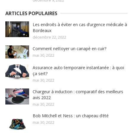
ARTICLES POPULAIRES
Les endroits à éviter en cas d’urgence médicale à
Bordeaux
décembre 22, 2022
Comment nettoyer un canapé en cuir?
mai 30, 2022
Assurance auto temporaire instantanée : à quoi
ça sert?
mai 30, 2022
Chargeur à induction : comparatif des meilleurs
avis 2022
mai 30, 2022
Bob Mitchell et Ness : un chapeau d’été
mai 30, 2022