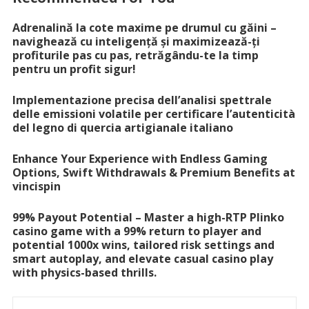
Adrenalină la cote maxime pe drumul cu găini –
navighează cu inteligență și maximizează-ți
profiturile pas cu pas, retrăgându-te la timp
pentru un profit sigur!
Implementazione precisa dell’analisi spettrale
delle emissioni volatile per certificare l’autenticità
del legno di quercia artigianale italiano
Enhance Your Experience with Endless Gaming
Options, Swift Withdrawals & Premium Benefits at
vincispin
99% Payout Potential – Master a high-RTP Plinko
casino game with a 99% return to player and
potential 1000x wins, tailored risk settings and
smart autoplay, and elevate casual casino play
with physics-based thrills.