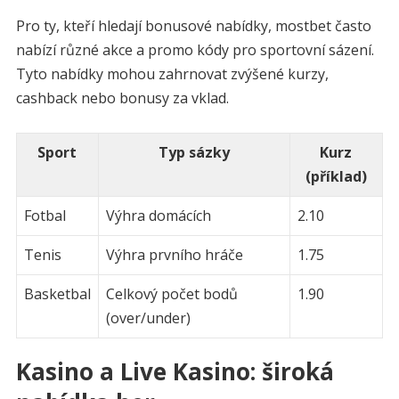
Pro ty, kteří hledají bonusové nabídky, mostbet často
nabízí různé akce a promo kódy pro sportovní sázení.
Tyto nabídky mohou zahrnovat zvýšené kurzy,
cashback nebo bonusy za vklad.
Sport
Typ sázky
Kurz
(příklad)
Fotbal
Výhra domácích
2.10
Tenis
Výhra prvního hráče
1.75
Basketbal
Celkový počet bodů
1.90
(over/under)
Kasino a Live Kasino: široká