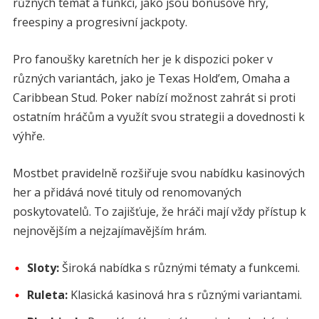
různých témat a funkcí, jako jsou bonusové hry,
freespiny a progresivní jackpoty.
Pro fanoušky karetních her je k dispozici poker v
různých variantách, jako je Texas Hold’em, Omaha a
Caribbean Stud. Poker nabízí možnost zahrát si proti
ostatním hráčům a využít svou strategii a dovednosti k
výhře.
Mostbet pravidelně rozšiřuje svou nabídku kasinových
her a přidává nové tituly od renomovaných
poskytovatelů. To zajišťuje, že hráči mají vždy přístup k
nejnovějším a nejzajímavějším hrám.
Sloty:
Široká nabídka s různými tématy a funkcemi.
Ruleta:
Klasická kasinová hra s různými variantami.