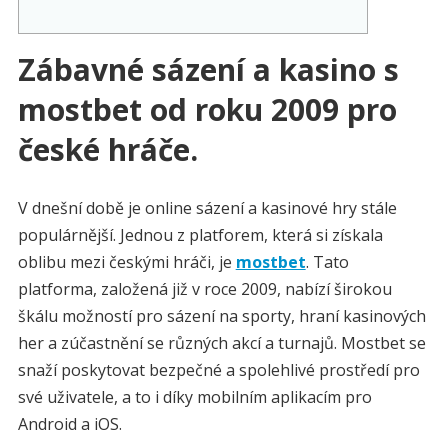
Zábavné sázení a kasino s
mostbet od roku 2009 pro
české hráče.
V dnešní době je online sázení a kasinové hry stále
populárnější. Jednou z platforem, která si získala
oblibu mezi českými hráči, je
mostbet
. Tato
platforma, založená již v roce 2009, nabízí širokou
škálu možností pro sázení na sporty, hraní kasinových
her a zúčastnění se různých akcí a turnajů. Mostbet se
snaží poskytovat bezpečné a spolehlivé prostředí pro
své uživatele, a to i díky mobilním aplikacím pro
Android a iOS.