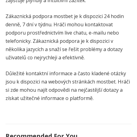
zajišťuje plynulý a intuitivní zážitek.
Zákaznická podpora mostbet je k dispozici 24 hodin
denně, 7 dní v týdnu. Hráči mohou kontaktovat
podporu prostřednictvím live chatu, e-mailu nebo
telefonicky. Zákaznická podpora je k dispozici v
několika jazycích a snaží se řešit problémy a dotazy
uživatelů co nejrychleji a efektivně.
Důležité kontaktní informace a často kladené otázky
jsou k dispozici na webových stránkách mostbet. Hráči
si zde mohou najít odpovědi na nejčastější dotazy a
získat užitečné informace o platformě.
Recommended For You