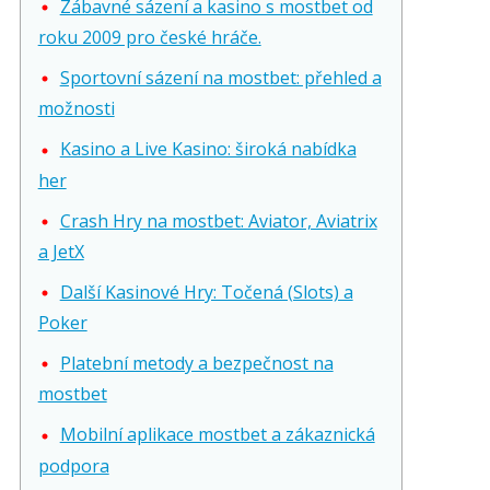
Zábavné sázení a kasino s mostbet od
roku 2009 pro české hráče.
Sportovní sázení na mostbet: přehled a
možnosti
Kasino a Live Kasino: široká nabídka
her
Crash Hry na mostbet: Aviator, Aviatrix
a JetX
Další Kasinové Hry: Točená (Slots) a
Poker
Platební metody a bezpečnost na
mostbet
Mobilní aplikace mostbet a zákaznická
podpora