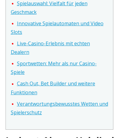
Spielauswahl: Vielfalt für jeden
Geschmack
Innovative Spielautomaten und Video
Slots
Live-Casino-Erlebnis mit echten
Dealern
Sportwetten: Mehr als nur Casino-
Spiele
Cash Out, Bet Builder und weitere
Funktionen
Verantwortungsbewusstes Wetten und
Spielerschutz