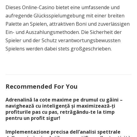
Dieses Online-Casino bietet eine umfassende und
aufregende Glücksspielumgebung mit einer breiten
Palette an Spielen, attraktiven Boni und zuverlässigen
Ein- und Auszahlungsmethoden. Die Sicherheit der
Spieler und der Schutz verantwortungsbewussten
Spielens werden dabei stets großgeschrieben.
Recommended For You
Adrenalină la cote maxime pe drumul cu găini –
navighează cu inteligență și maximizează-ți
profiturile pas cu pas, retrăgându-te la timp
pentru un profit sigur!
Implementazione precisa dell’analisi spettrale