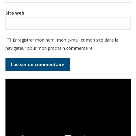
Site web
Enregistrer mon nom, mon e-mail et mon site dans le
navigateur pour mon prochain commentaire.