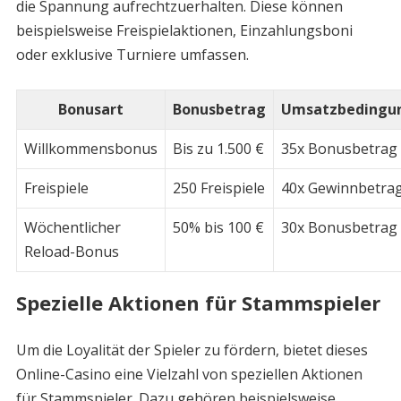
die Spannung aufrechtzuerhalten. Diese können
beispielsweise Freispielaktionen, Einzahlungsboni
oder exklusive Turniere umfassen.
Bonusart
Bonusbetrag
Umsatzbedingu
Willkommensbonus
Bis zu 1.500 €
35x Bonusbetrag
Freispiele
250 Freispiele
40x Gewinnbetra
Wöchentlicher
50% bis 100 €
30x Bonusbetrag
Reload-Bonus
Spezielle Aktionen für Stammspieler
Um die Loyalität der Spieler zu fördern, bietet dieses
Online-Casino eine Vielzahl von speziellen Aktionen
für Stammspieler. Dazu gehören beispielsweise