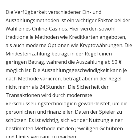
Die Verfügbarkeit verschiedener Ein- und
Auszahlungsmethoden ist ein wichtiger Faktor bei der
Wahl eines Online-Casinos. Hier werden sowohl
traditionelle Methoden wie Kreditkarten angeboten,
als auch moderne Optionen wie Kryptowährungen. Die
Mindesteinzahlung beträgt in der Regel einen
geringen Betrag, während die Auszahlung ab 50 €
möglich ist. Die Auszahlungsgeschwindigkeit kann je
nach Methode variieren, beträgt aber in der Regel
nicht mehr als 24 Stunden. Die Sicherheit der
Transaktionen wird durch modernste
Verschlüsselungstechnologien gewährleistet, um die
persönlichen und finanziellen Daten der Spieler zu
schützen. Es ist wichtig, sich vor der Nutzung einer
bestimmten Methode mit den jeweiligen Gebühren
und Limits vertraut zu machen.