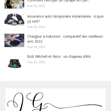
Comment nettoyer un canapé en cuir?
mai 30, 2022
Assurance auto temporaire instantanée : à quoi
ça sert?
mai 30, 2022
Chargeur à induction : comparatif des meilleurs
avis 2022
mai 30, 2022
Bob Mitchell et Ness : un chapeau d’été
mai 30, 2022