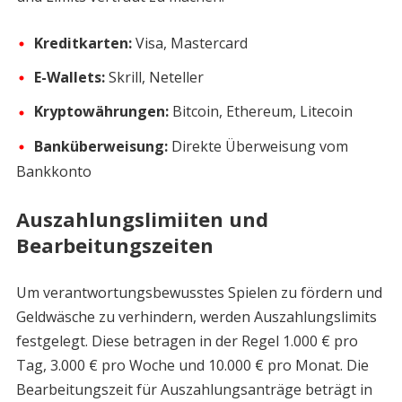
Kreditkarten:
Visa, Mastercard
E-Wallets:
Skrill, Neteller
Kryptowährungen:
Bitcoin, Ethereum, Litecoin
Banküberweisung:
Direkte Überweisung vom
Bankkonto
Auszahlungslimiiten und
Bearbeitungszeiten
Um verantwortungsbewusstes Spielen zu fördern und
Geldwäsche zu verhindern, werden Auszahlungslimits
festgelegt. Diese betragen in der Regel 1.000 € pro
Tag, 3.000 € pro Woche und 10.000 € pro Monat. Die
Bearbeitungszeit für Auszahlungsanträge beträgt in