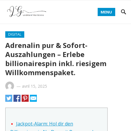
MENU
DIGITAL
Adrenalin pur & Sofort-
Auszahlungen – Erlebe
billionairespin inkl. riesigem
Willkommenspaket.
—
avril 15, 2025
Jackpot-Alarm: Hol dir den