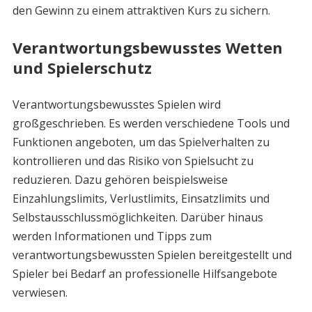
den Gewinn zu einem attraktiven Kurs zu sichern.
Verantwortungsbewusstes Wetten
und Spielerschutz
Verantwortungsbewusstes Spielen wird
großgeschrieben. Es werden verschiedene Tools und
Funktionen angeboten, um das Spielverhalten zu
kontrollieren und das Risiko von Spielsucht zu
reduzieren. Dazu gehören beispielsweise
Einzahlungslimits, Verlustlimits, Einsatzlimits und
Selbstausschlussmöglichkeiten. Darüber hinaus
werden Informationen und Tipps zum
verantwortungsbewussten Spielen bereitgestellt und
Spieler bei Bedarf an professionelle Hilfsangebote
verwiesen.